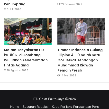
Penumpang
23 Februari 2022
6 Juli 2026
Malam Tasyakuran HUT
Timnas Indonesia Gulung
ke-80 RI di Jombang
Filipina 4 – 0,Salah Satu
Wujudkan Kebersamaan
Gol Berkat Tendangan
Lintas Agama
Muhammad Ridwan
Pemain Persik
16 Agustus 2025
14 Mei 2022
PT. Gelar Fakta Jaya @2026
Home
Susunan Redaksi
Kode Perilaku Perusahaan Pers