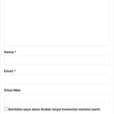
o
m
e
n
t
a
Nama
*
r
*
Email
*
Situs Web
Beritahu saya akan tindak lanjut komentar melalui surel.