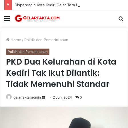
Disperdagin Kota Kediri Gelar Tera Ulang Jemput Bola, Jamin Akurasi Timbangan Pedagang
Menu
S
fo
Home
/
Politik dan Pemerintahan
Politik dan Pemerintahan
PKD Dua Kelurahan di Kota
Kediri Tak Ikut Dilantik:
Tidak Memenuhi Standar
Send
gelarfakta_admin
2 Juni 2024
0
an
email