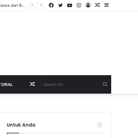
Facebook
Twitter
YouTube
Instagram
Log
Random
Sidebar
Raih Emas LKS Nasional 2026, Siswa SMK Kartanegara Wates Dapat Apresiasi dan Beasiswa dari Bupati Kediri
In
Article
Random
Search
TORIAL
Article
for
Untuk Anda