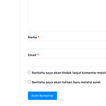
m
e
n
t
a
Nama
*
r
*
Email
*
Beritahu saya akan tindak lanjut komentar melalu
Beritahu saya akan tulisan baru melalui surel.