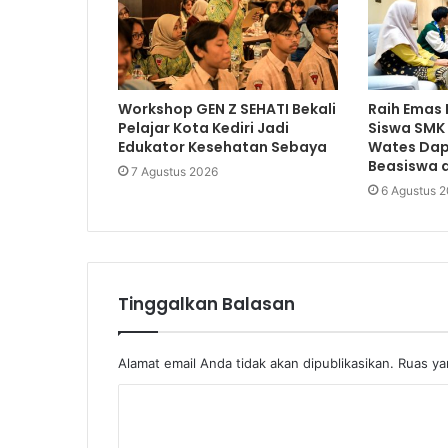
Workshop GEN Z SEHATI Bekali
Raih Emas 
Pelajar Kota Kediri Jadi
Siswa SMK
Edukator Kesehatan Sebaya
Wates Dap
Beasiswa d
7 Agustus 2026
6 Agustus 
Tinggalkan Balasan
Alamat email Anda tidak akan dipublikasikan.
Ruas ya
K
o