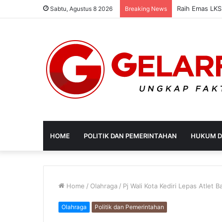
Sabtu, Agustus 8 2026
Breaking News
HOME
POLITIK DAN PEMERINTAHAN
HUKUM D
Home
/
Olahraga
/
Pj Wali Kota Kediri Lepas Atlet
Olahraga
Politik dan Pemerintahan