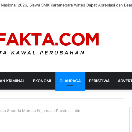
AN KRIMINAL
EKONOMI
OLAHRAGA
PERISTIWA
ADVER
 Balap Sepeda Menuju Kejuaraan Provinsi Jatim