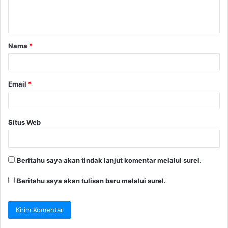
n
t
a
Nama
*
r
*
Email
*
Situs Web
Beritahu saya akan tindak lanjut komentar melalui surel.
Beritahu saya akan tulisan baru melalui surel.