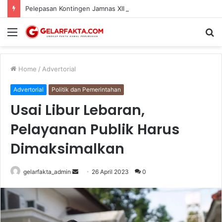
Pelepasan Kontingen Jamnas XII Kota Kediri, Pramuka Berkebutuhan Khusus Turut Diberangkatkan
Menu
S
fo
Home
/
Advertorial
Advertorial
Politik dan Pemerintahan
Usai Libur Lebaran,
Pelayanan Publik Harus
Dimaksimalkan
Send
gelarfakta_admin
26 April 2023
0
an
email