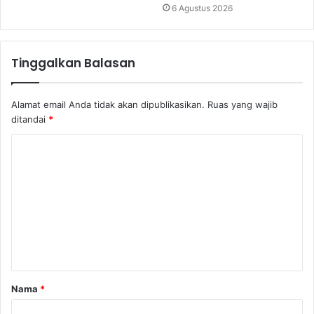
6 Agustus 2026
Tinggalkan Balasan
Alamat email Anda tidak akan dipublikasikan.
Ruas yang wajib
ditandai
*
K
o
m
e
n
t
a
Nama
*
r
*