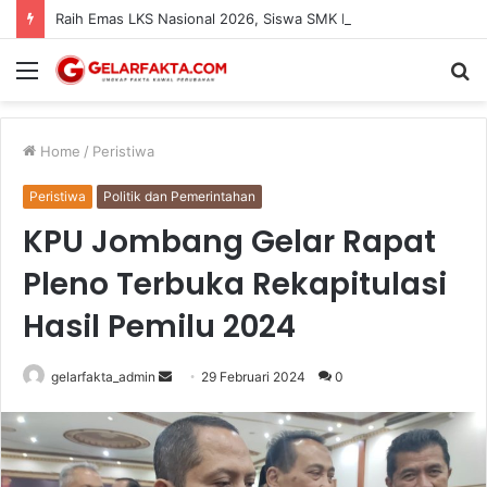
Raih Emas LKS Nasional 2026, Siswa SMK Kartanegara Wates Dapat Apresiasi dan Beasiswa dari Bupati Kediri
Menu
S
fo
Home
/
Peristiwa
Peristiwa
Politik dan Pemerintahan
KPU Jombang Gelar Rapat
Pleno Terbuka Rekapitulasi
Hasil Pemilu 2024
Send
gelarfakta_admin
29 Februari 2024
0
an
email