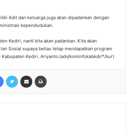
liki Adit dan keluarga juga akan dipadankan dengan
ministrasi kependudukan.
n Kediri, nanti kita akan padankan. Kita akan
ian Sosial supaya beliau tetap mendapatkan program
al Kabupaten Kediri, Ariyanto.(adv/kominfokabkdr/*/kur)
Facebook
Twitter
Share via Email
Print