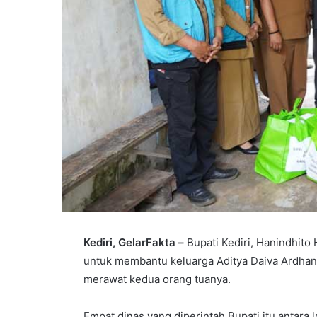
Kediri, GelarFakta –
Bupati Kediri, Hanindhit
untuk membantu keluarga Aditya Daiva Ardhani
merawat kedua orang tuanya.
Empat dinas yang diperintah Bupati itu antar