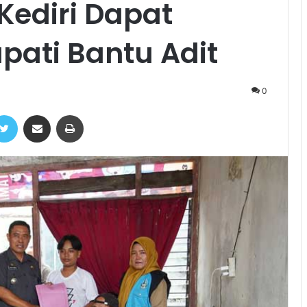
Kediri Dapat
upati Bantu Adit
0
ebook
Twitter
Share via Email
Print