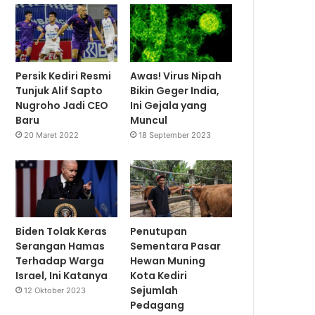
Persik Kediri Resmi
Awas! Virus Nipah
Tunjuk Alif Sapto
Bikin Geger India,
Nugroho Jadi CEO
Ini Gejala yang
Baru
Muncul
20 Maret 2022
18 September 2023
Biden Tolak Keras
Penutupan
Serangan Hamas
Sementara Pasar
Terhadap Warga
Hewan Muning
Israel, Ini Katanya
Kota Kediri
Sejumlah
12 Oktober 2023
Pedagang