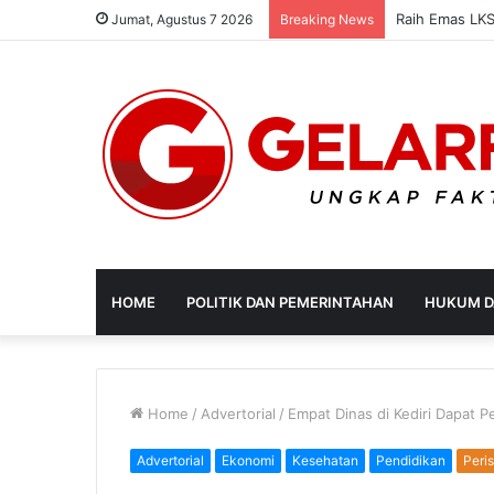
Disperdagin K
Jumat, Agustus 7 2026
Breaking News
HOME
POLITIK DAN PEMERINTAHAN
HUKUM D
Home
/
Advertorial
/
Empat Dinas di Kediri Dapat Pe
Advertorial
Ekonomi
Kesehatan
Pendidikan
Peri