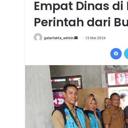
Empat Dinas di 
Perintah dari B
Send
gelarfakta_admin
13 Mei 2024
an
Fac
email