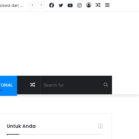
Facebook
Twitter
YouTube
Instagram
Log
Random
Sidebar
agang
In
Article
Random
Search
TORIAL
Article
for
Untuk Anda