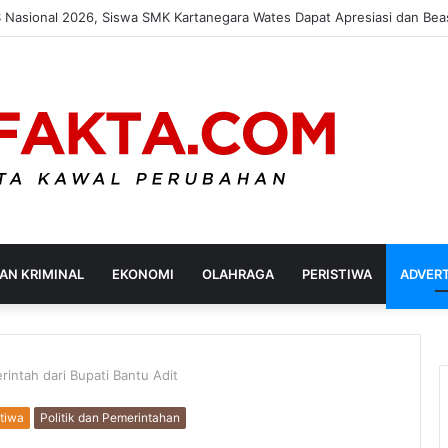
ota Kediri Gelar Tera Ulang Jemput Bola, Jamin Akurasi Timbangan Ped
AN KRIMINAL
EKONOMI
OLAHRAGA
PERISTIWA
ADVER
rintah dari Bupati Bantu Adit
stiwa
Politik dan Pemerintahan