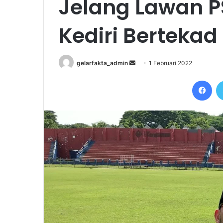
Jelang Lawan P
Kediri Bertekad
Send
gelarfakta_admin
1 Februari 2022
an
Fac
email