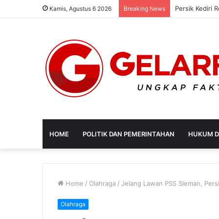
Persik Kediri
Kamis, Agustus 6 2026
Breaking News
HOME
POLITIK DAN PEMERINTAHAN
HUKUM D
Home
/
Olahraga
/
Jelang Lawan PSS Sleman, Persi
Olahraga