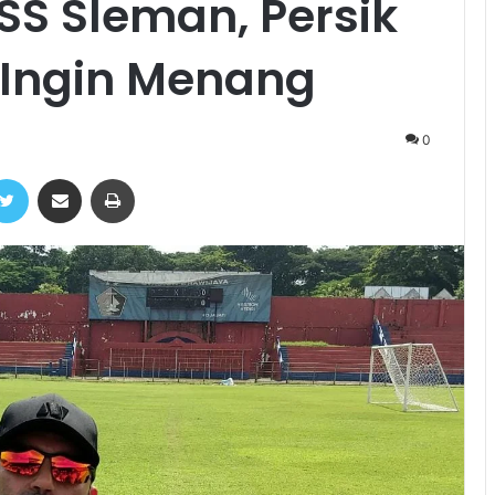
SS Sleman, Persik
 Ingin Menang
0
ebook
Twitter
Share via Email
Print