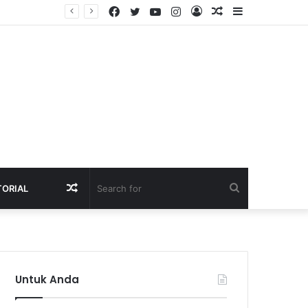
Facebook
Twitter
YouTube
Instagram
Log
Random
Sidebar
ue 2026/2027
In
Article
Random
Search
TORIAL
Article
for
Untuk Anda