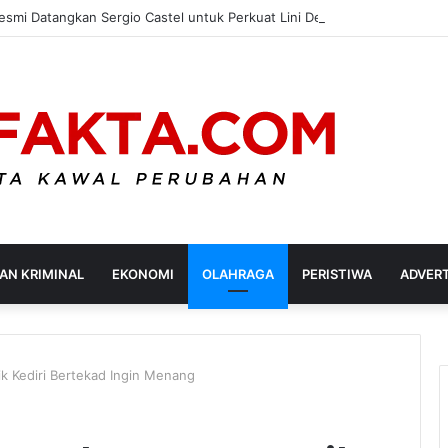
 Resmi Datangkan Sergio Castel untuk Perkuat Lini Depan di Super Leag
AN KRIMINAL
EKONOMI
OLAHRAGA
PERISTIWA
ADVER
k Kediri Bertekad Ingin Menang