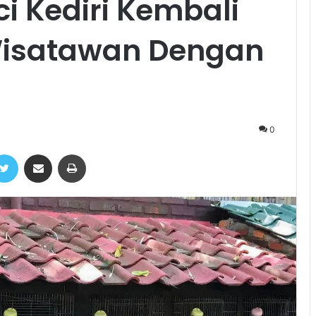
i Kediri Kembali
Wisatawan Dengan
0
ebook
Twitter
Share via Email
Print