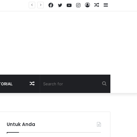
Facebook
Twitter
YouTube
Instagram
Log
Random
Sidebar
Raih Emas LKS Nasional 2026, Siswa SMK Kartanegara Wates Dapat Apresiasi dan Beasiswa dari Bupati Kediri
In
Article
Random
Search
TORIAL
Article
for
Untuk Anda