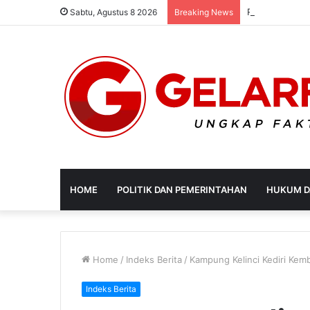
Sabtu, Agustus 8 2026
Breaking News
HOME
POLITIK DAN PEMERINTAHAN
HUKUM D
Home
/
Indeks Berita
/
Kampung Kelinci Kediri Kem
Indeks Berita