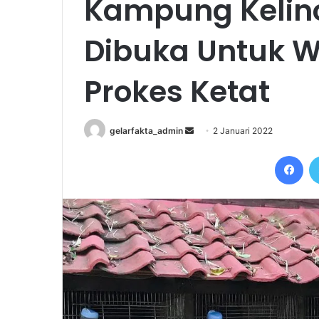
Kampung Kelinc
Dibuka Untuk 
Prokes Ketat
Send
gelarfakta_admin
2 Januari 2022
an
Fac
email