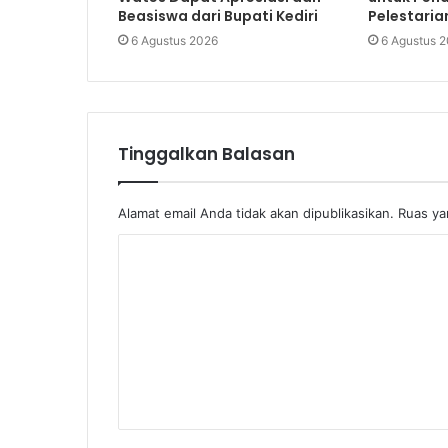
Beasiswa dari Bupati Kediri
Pelestaria
6 Agustus 2026
6 Agustus 
Tinggalkan Balasan
Alamat email Anda tidak akan dipublikasikan.
Ruas ya
K
o
m
e
n
t
a