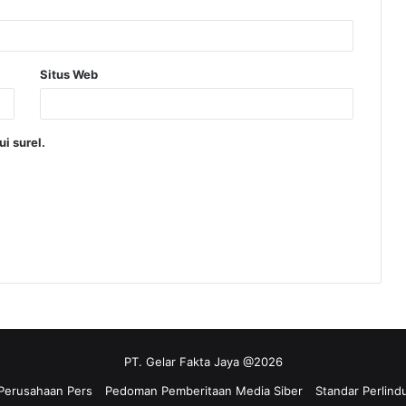
Situs Web
i surel.
PT. Gelar Fakta Jaya @2026
 Perusahaan Pers
Pedoman Pemberitaan Media Siber
Standar Perlind