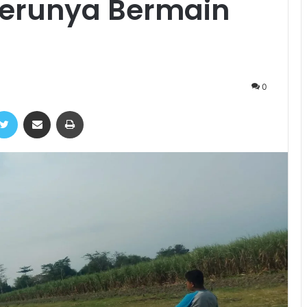
 Serunya Bermain
0
ebook
Twitter
Share via Email
Print