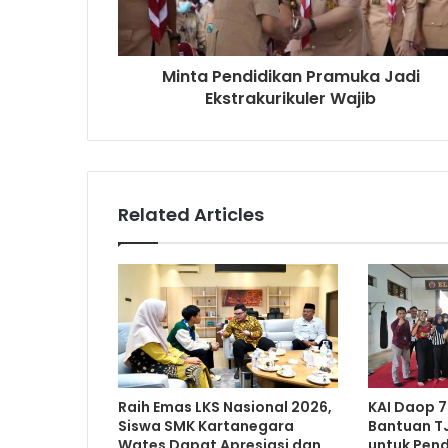
Minta Pendidikan Pramuka Jadi
Ekstrakurikuler Wajib
Related Articles
Raih Emas LKS Nasional 2026,
KAI Daop 7
Siswa SMK Kartanegara
Bantuan TJ
Wates Dapat Apresiasi dan
untuk Pend