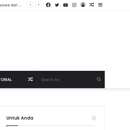
Facebook
Twitter
YouTube
Instagram
Log
Random
Sidebar
agang
In
Article
Random
Search
TORIAL
Article
for
Untuk Anda