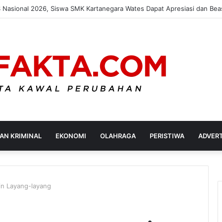
ota Kediri Gelar Tera Ulang Jemput Bola, Jamin Akurasi Timbangan Ped
AN KRIMINAL
EKONOMI
OLAHRAGA
PERISTIWA
ADVER
in Layang-layang