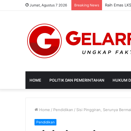
Disperdagin K
Jumat, Agustus 7 2026
Breaking News
HOME
POLITIK DAN PEMERINTAHAN
HUKUM D
Home
/
Pendidikan
/
Sisi Pinggiran, Serunya Berma
Pendidikan