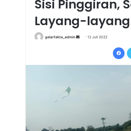
Sisi Pinggiran,
Layang-layang
Send
gelarfakta_admin
12 Juli 2022
an
Fac
email