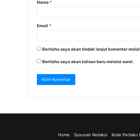
Nama
*
r
*
Email
*
Beritahu saya akan tindak lanjut komentar melalu
Beritahu saya akan tulisan baru melalui surel.
Home
Susunan Redaksi
Kode Perilaku