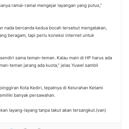
asanya ramai-ramai mengejar layangan yang putus,”
an nada bercanda kedua bocah tersebut mengatakan,
 beragam, tapi perlu koneksi internet untuk
n sendiri sama teman-teman. Kalau main di HP harus ada
an-teman jarang ada kuota,” jelas Yuwel sambil
pinggiran Kota Kediri, tepatnya di Kelurahan Ketami
emiliki banyak persawahan.
kan layang-layang tanpa takut akan tersangkut.(van)
Facebook
Twitter
Share via Email
Print