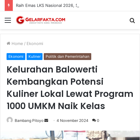
Raih Emas LKS Nasional 2026, Siswa SMK Kartanegara Wates Dapat Apresiasi dan Beasiswa dari Bupati Kediri
Menu
S
fo
Home
/
Ekonomi
Ekonomi
Kuliner
Politik dan Pemerintahan
Kelurahan Balowerti
Kembangkan Potensi
Kuliner Lokal Lewat Program
1000 UMKM Naik Kelas
Send
Bambang Pitoyo
4 November 2024
0
an
email