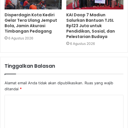
Disperdagin Kota Kediri
KAI Daop 7 Madiun
Gelar Tera Ulang Jemput
Salurkan Bantuan TJSL
Bola, Jamin Akurasi
Rp123 Juta untuk
Timbangan Pedagang
Pendidikan, Sosial, dan
Pelestarian Budaya
6 Agustus 2026
6 Agustus 2026
Tinggalkan Balasan
Alamat email Anda tidak akan dipublikasikan.
Ruas yang wajib
ditandai
*
K
o
m
e