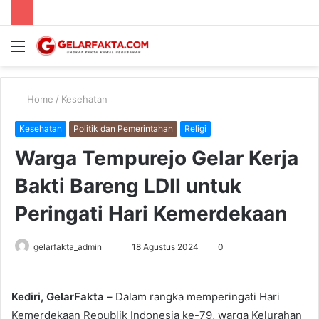
Menu
S
fo
Home
/
Kesehatan
Kesehatan
Politik dan Pemerintahan
Religi
Warga Tempurejo Gelar Kerja
Bakti Bareng LDII untuk
Peringati Hari Kemerdekaan
Send
gelarfakta_admin
18 Agustus 2024
0
an
email
Kediri, GelarFakta –
Dalam rangka memperingati Hari
Kemerdekaan Republik Indonesia ke-79, warga Kelurahan