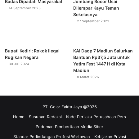
Badas Dipadati Masyarakat
Jombang Bocor Usai
Dilempar Kayu Teman
14 September 2023
Sekelasnya
27 September 2023
Bupati Kediri: Rokok Ilegal
KAI Daop 7 Madiun Salurkan
Rugikan Negara
Bantuan Rp37,5 Juta untuk
Yatim Fest 1447 H di Kota
30 Juli 2024
Madiun
8 Maret 2026
PT. Gelar Fakta Jaya @2026
Home
Susunan Redaksi
Kode Perilaku Perusahaan Pers
Pedoman Pemberitaan Media Siber
Standar Perlindungan Profesi Wartawan
Kebijakan Privasi