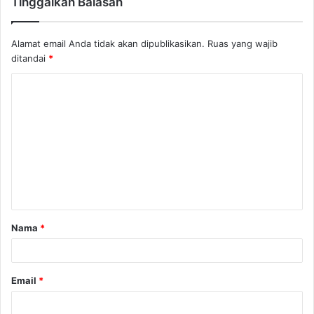
Tinggalkan Balasan
Alamat email Anda tidak akan dipublikasikan.
Ruas yang wajib
ditandai
*
K
o
m
e
n
t
a
Nama
*
r
*
Email
*