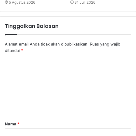
5 Agustus 2026
31 Juli 2026
Tinggalkan Balasan
Alamat email Anda tidak akan dipublikasikan.
Ruas yang wajib
ditandai
*
K
o
m
e
n
t
a
Nama
*
r
*