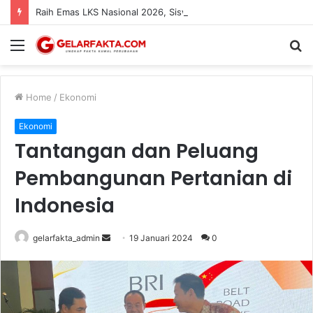
Raih Emas LKS Nasional 2026, Siswa SMK Kartanegara Wates Dapat Apresiasi dan Beasiswa dari Bupati Kediri
Menu
S
fo
Home
/
Ekonomi
Ekonomi
Tantangan dan Peluang
Pembangunan Pertanian di
Indonesia
Send
gelarfakta_admin
19 Januari 2024
0
an
email