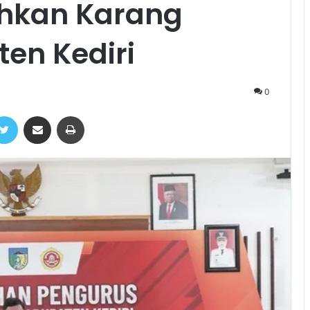
uhkan Karang
en Kediri
0
ebook
Twitter
Share via Email
Print