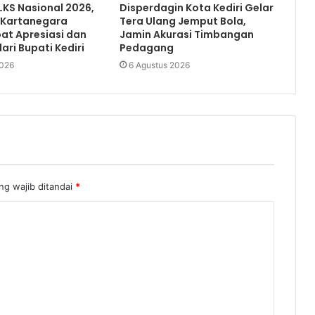
LKS Nasional 2026,
Disperdagin Kota Kediri Gelar
 Kartanegara
Tera Ulang Jemput Bola,
at Apresiasi dan
Jamin Akurasi Timbangan
ari Bupati Kediri
Pedagang
2026
6 Agustus 2026
ng wajib ditandai
*