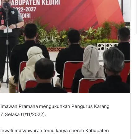
o Himawan Pramana mengukuhkan Pengurus Karang
, Selasa (1/11/2022).
melewati musyawarah temu karya daerah Kabupaten