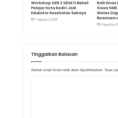
Workshop GEN Z SEHATI Bekali
Raih Emas 
Pelajar Kota Kediri Jadi
Siswa SMK
Edukator Kesehatan Sebaya
Wates Dap
Beasiswa d
7 Agustus 2026
6 Agustus 
Tinggalkan Balasan
Alamat email Anda tidak akan dipublikasikan.
Ruas ya
K
o
m
e
n