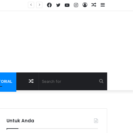
Facebook
Twitter
YouTube
Instagram
Log
Random
Sidebar
Raih Emas LKS Nasional 2026, Siswa SMK Kartanegara Wates Dapat Apresiasi dan Beasiswa dari Bupati Kediri
In
Article
Random
Search
TORIAL
Article
for
Untuk Anda