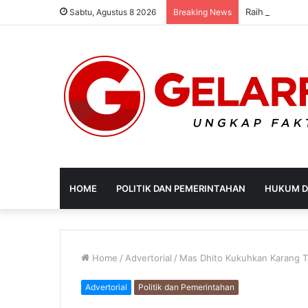
Sabtu, Agustus 8 2026
Breaking News
HOME
POLITIK DAN PEMERINTAHAN
HUKUM D
Home
/
Advertorial
/
Mas Dhito Kukuhkan Karang T
Advertorial
Politik dan Pemerintahan