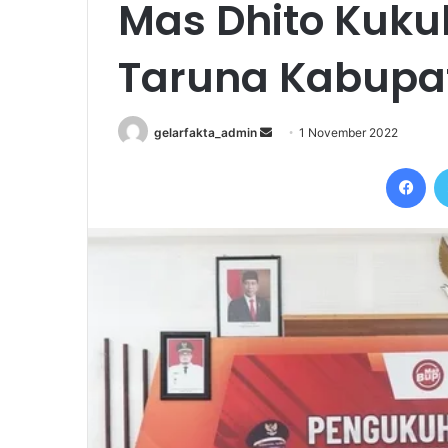
Mas Dhito Kuk
Taruna Kabupat
Send
gelarfakta_admin
1 November 2022
an
Fac
email